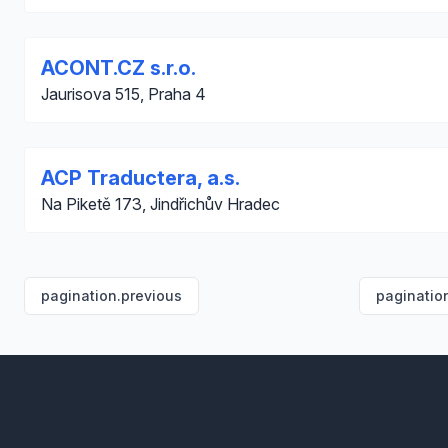
ACONT.CZ s.r.o.
Jaurisova 515, Praha 4
ACP Traductera, a.s.
Na Piketě 173, Jindřichův Hradec
pagination.previous
paginatio
Footer