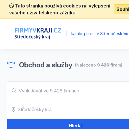
Tato stránka používá cookies na vylepšení
Souh
vašeho uživatelského zážitku.
|
katalog firem v Středočeském 
Obchod a služby
(Nalezeno
9 426
firem)
Hledat