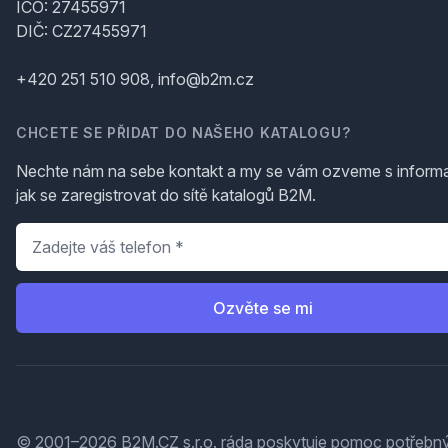
IČO: 27455971
DIČ: CZ27455971
+420 251 510 908, info@b2m.cz
CHCETE SE PŘIDAT DO NAŠEHO KATALOGU?
Nechte nám na sebe kontakt a my se vám ozveme s inform
jak se zaregistrovat do sítě katalogů B2M.
Telefon
*
Ozvěte se mi
© 2001–2026 B2M.CZ s.r.o. ráda
poskytuje pomoc
potřebný