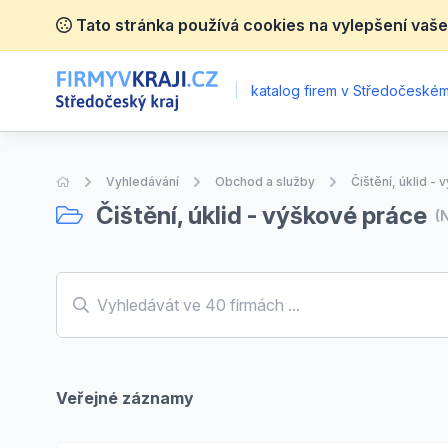
Tato stránka používá cookies na vylepšení vaše
|
katalog firem v Středočeském 
Úvodní stránka
Vyhledávání
Obchod a služby
Čištění, úklid -
Čištění, úklid - výškové práce
(
Veřejné záznamy