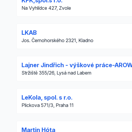
KFK,spol.s r.o.
Na Vyhlídce 427, Zvole
LKAB
Jos. Černohorského 2321, Kladno
Lajner Jindřich - výškové práce-AROW
Stržiště 355/26, Lysá nad Labem
LeKola, spol. s r.o.
Plickova 571/3, Praha 11
Martin Hóta