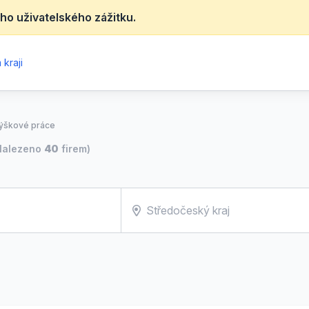
ho uživatelského zážitku.
kraji
 výškové práce
Nalezeno
40
firem)