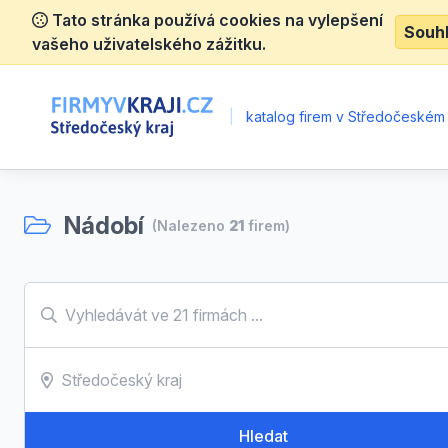
Tato stránka používá cookies na vylepšení
Souh
vašeho uživatelského zážitku.
|
katalog firem v Středočeském 
Nádobí
(Nalezeno
21
firem)
Hledat