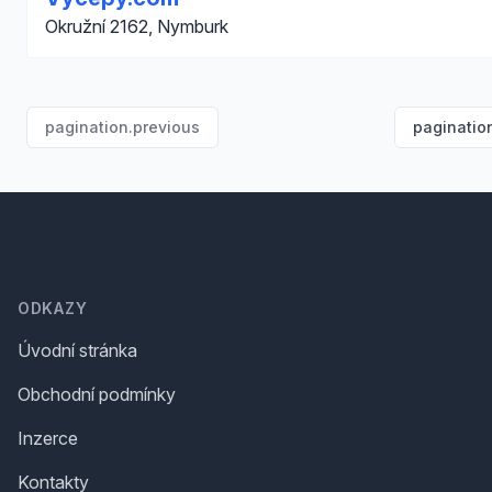
Okružní 2162, Nymburk
pagination.previous
paginatio
Footer
ODKAZY
Úvodní stránka
Obchodní podmínky
Inzerce
Kontakty