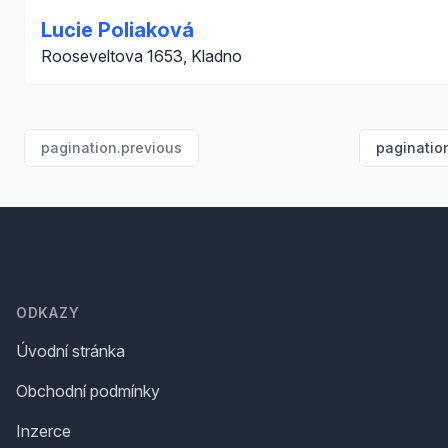
Lucie Poliaková
Rooseveltova 1653, Kladno
pagination.previous
paginatio
Footer
ODKAZY
Úvodní stránka
Obchodní podmínky
Inzerce