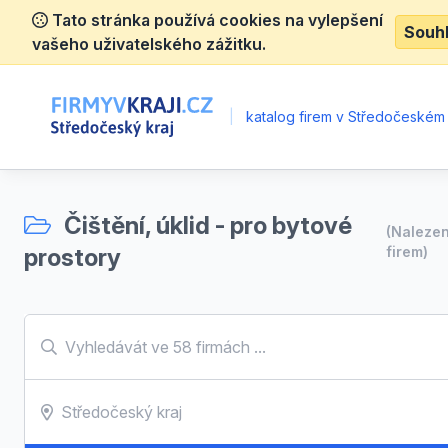
Tato stránka používá cookies na vylepšení
Souh
vašeho uživatelského zážitku.
|
katalog firem v Středočeském 
Čištění, úklid - pro bytové
(Naleze
prostory
firem)