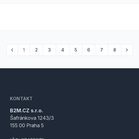
1
2
3
4
5
6
7
8
KONTAKT
B2M.CZ s.r.o.
Šafránkova 1243/3
155 00 Praha 5