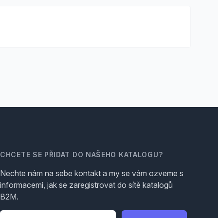
CHCETE SE PŘIDAT DO NAŠEHO KATALOGU?
Nechte nám na sebe kontakt a my se vám ozveme s
informacemi, jak se zaregistrovat do sítě katalogů
B2M.
Telefon
*