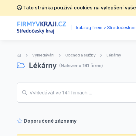
Tato stránka používá cookies na vylepšení vaše
|
katalog firem v Středočeském 
Úvodní stránka
Vyhledávání
Obchod a služby
Lékárny
Lékárny
(Nalezeno
141
firem)
Doporučené záznamy