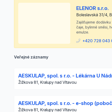
ELENOR s.r.o.
Boleslavská 31/4, 
Zajišťujeme dodávku v
čaje, bylinné směsi, 
emulze.
+420 728 043
Veřejné záznamy
AESKULAP, spol. s r.o. - Lékárna U Nád
Žižkova 81, Kralupy nad Vltavou
AESKULAP, spol. s r.o. - e-shop (pobo
Žižkova 81, Kralupy nad Vltavou