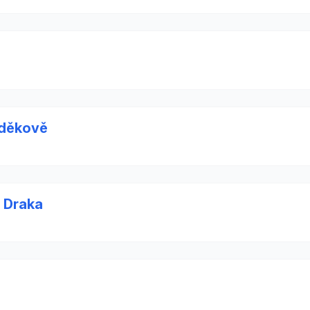
zděkově
o Draka