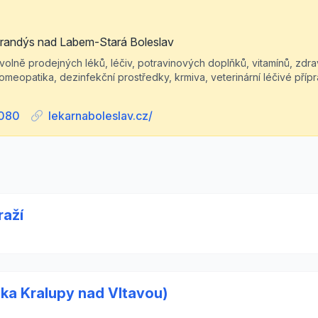
Brandýs nad Labem-Stará Boleslav
olně prodejných léků, léčiv, potravinových doplňků, vitamínů, zdr
homeopatika, dezinfekční prostředky, krmiva, veterinární léčivé příp
 080
lekarnaboleslav.cz/
raží
čka Kralupy nad Vltavou)