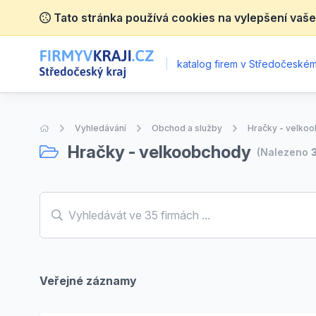
Tato stránka používá cookies na vylepšení vaše
|
katalog firem v Středočeském 
Úvodní stránka
Vyhledávání
Obchod a služby
Hračky - velko
Hračky - velkoobchody
(Nalezeno
Veřejné záznamy