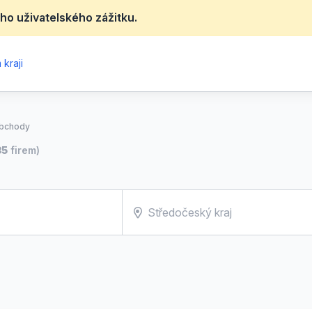
ho uživatelského zážitku.
kraji
obchody
35
firem)