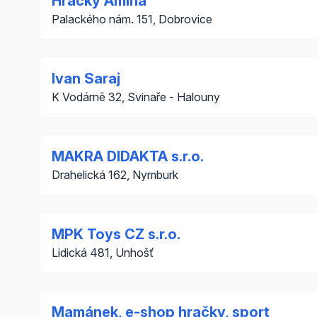
Hračky Amina
Palackého nám. 151, Dobrovice
Ivan Saraj
K Vodárně 32, Svinaře - Halouny
MAKRA DIDAKTA s.r.o.
Drahelická 162, Nymburk
MPK Toys CZ s.r.o.
Lidická 481, Unhošť
Mamánek, e-shop hračky, sport