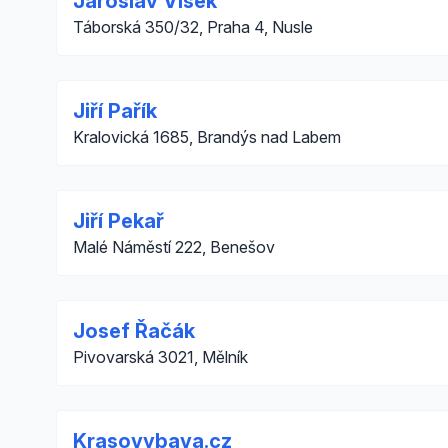
Jaroslav Víšek
Táborská 350/32, Praha 4, Nusle
Jiří Pařík
Kralovická 1685, Brandýs nad Labem
Jiří Pekař
Malé Náměstí 222, Benešov
Josef Řačák
Pivovarská 3021, Mělník
Krasovybava.cz