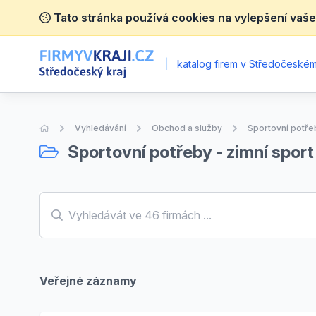
Tato stránka používá cookies na vylepšení vaše
|
katalog firem v Středočeském 
Úvodní stránka
Vyhledávání
Obchod a služby
Sportovní potřeb
Sportovní potřeby - zimní sport
Veřejné záznamy