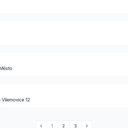
 Město
 Vilemovice 12
1
2
3