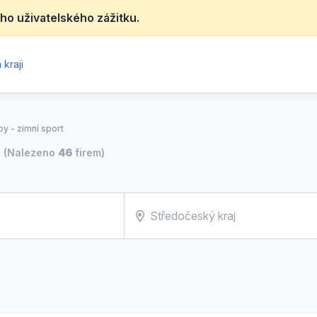
ho uživatelského zážitku.
kraji
y - zimní sport
(Nalezeno
46
firem)