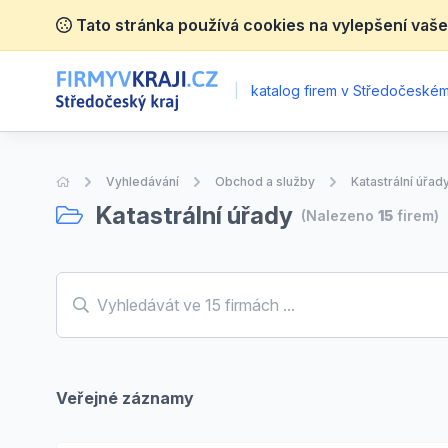
Tato stránka používá cookies na vylepšení vaše
|
katalog firem v Středočeském 
Úvodní stránka
Vyhledávání
Obchod a služby
Katastrální úřad
Katastrální úřady
(Nalezeno
15
firem)
Veřejné záznamy