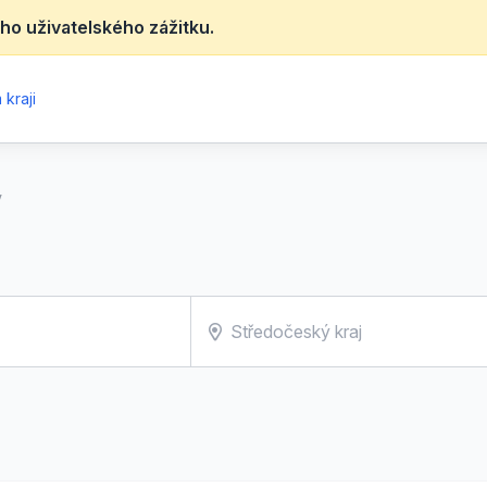
ho uživatelského zážitku.
kraji
y