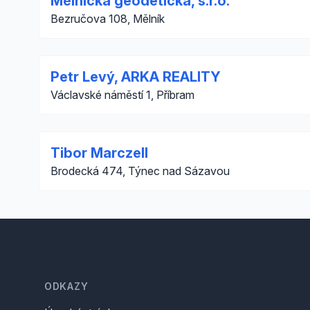
Mělnická geodetická, s.r.o.
Bezručova 108, Mělník
Petr Levý, ARKA REALITY
Václavské náměstí 1, Příbram
Tibor Marczell
Brodecká 474, Týnec nad Sázavou
Footer
ODKAZY