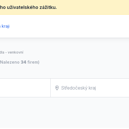
ho uživatelského zážitku.
kraji
idla - venkovní
(Nalezeno
34
firem)