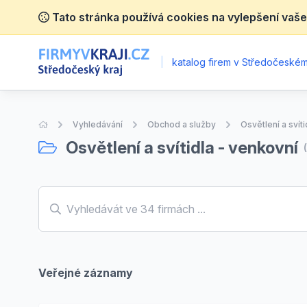
Tato stránka používá cookies na vylepšení vaše
|
katalog firem v Středočeském 
Úvodní stránka
Vyhledávání
Obchod a služby
Osvětlení a svít
Osvětlení a svítidla - venkovní
Veřejné záznamy