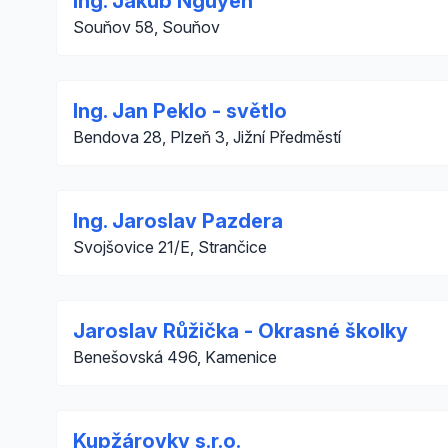
Ing. Jakub Nguyen
Souňov 58, Souňov
Ing. Jan Peklo - světlo
Bendova 28, Plzeň 3, Jižní Předměstí
Ing. Jaroslav Pazdera
Svojšovice 21/E, Strančice
Jaroslav Růžička - Okrasné školky
Benešovská 496, Kamenice
Kupžárovky s.r.o.