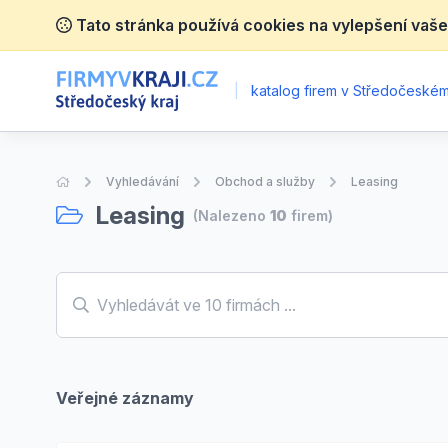
Tato stránka používá cookies na vylepšení vaše
|
katalog firem v Středočeském 
Úvodní stránka
Vyhledávání
Obchod a služby
Leasing
Leasing
(Nalezeno
10
firem)
Veřejné záznamy