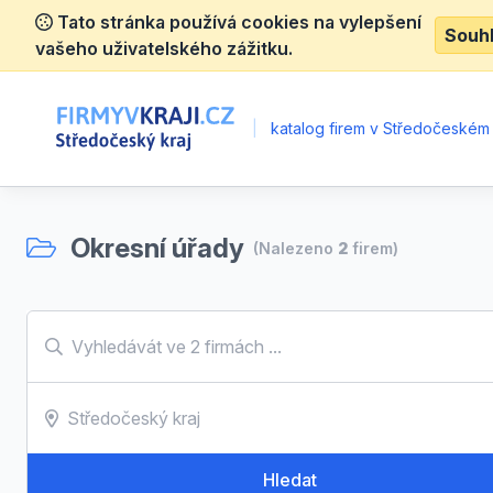
Tato stránka používá cookies na vylepšení
Souh
vašeho uživatelského zážitku.
|
katalog firem v Středočeském 
Okresní úřady
(Nalezeno
2
firem)
Hledat