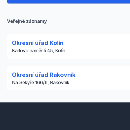
Veřejné záznamy
Okresní úřad Kolín
Karlovo náměstí 45, Kolín
Okresní úřad Rakovník
Na Sekyře 166/II, Rakovník
Footer