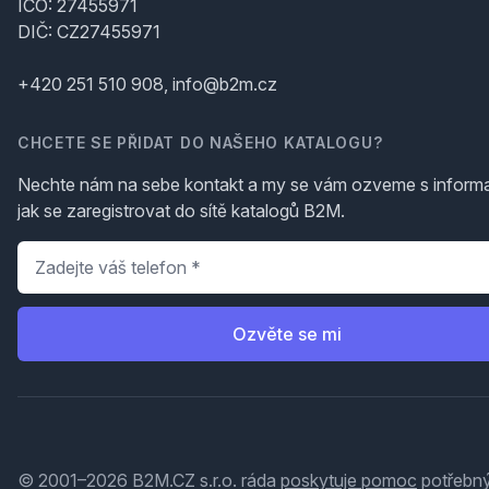
IČO: 27455971
DIČ: CZ27455971
+420 251 510 908, info@b2m.cz
CHCETE SE PŘIDAT DO NAŠEHO KATALOGU?
Nechte nám na sebe kontakt a my se vám ozveme s inform
jak se zaregistrovat do sítě katalogů B2M.
Telefon
*
Ozvěte se mi
© 2001–2026 B2M.CZ s.r.o. ráda
poskytuje pomoc
potřebný