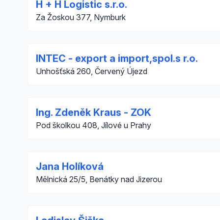
H + H Logistic s.r.o.
Za Žoskou 377, Nymburk
INTEC - export a import,spol.s r.o.
Unhošťská 260, Červený Újezd
Ing. Zdeněk Kraus - ZOK
Pod školkou 408, Jílové u Prahy
Jana Holíková
Mělnická 25/5, Benátky nad Jizerou