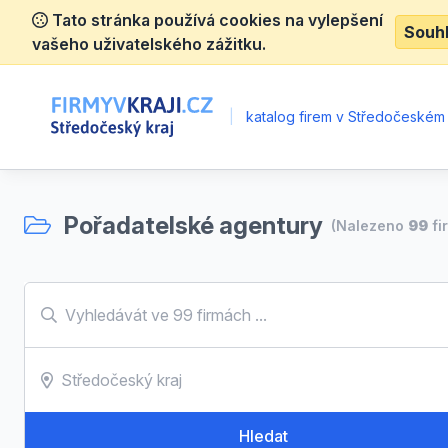
Tato stránka používá cookies na vylepšení
Souh
vašeho uživatelského zážitku.
|
katalog firem v Středočeském 
Pořadatelské agentury
(Nalezeno
99
fi
Hledat