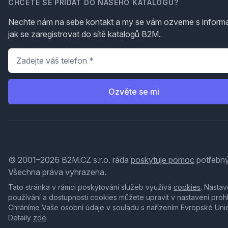
CHCETE SE PŘIDAT DO NAŠEHO KATALOGU?
Nechte nám na sebe kontakt a my se vám ozveme s inform
jak se zaregistrovat do sítě katalogů B2M.
Telefon
*
Ozvěte se mi
© 2001–2026 B2M.CZ s.r.o. ráda
poskytuje pomoc
potřebný
Všechna práva vyhrazena.
Tato stránka v rámci poskytování služeb využívá
cookies
. Nastav
používání a dostupnosti cookies můžete upravit v nastavení proh
Chráníme Vaše osobní údaje v souladu s nařízením Evropské Uni
Detaily
zde
.