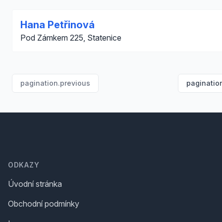
Hana Petřinová
Pod Zámkem 225, Statenice
pagination.previous
paginatio
Footer
ODKAZY
Úvodní stránka
Obchodní podmínky