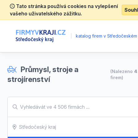
Tato stránka používá cookies na vylepšení
Souh
vašeho uživatelského zážitku.
|
katalog firem v Středočeském 
Průmysl, stroje a
(Nalezeno
4
strojírenství
firem)