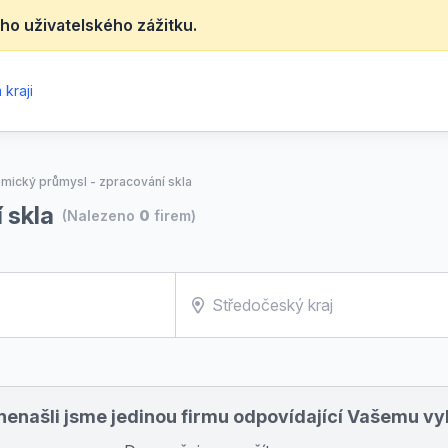
ho uživatelského zážitku.
kraji
mický průmysl - zpracování skla
 skla
(Nalezeno
0
firem)
nenašli jsme jedinou firmu odpovídající Vašemu v