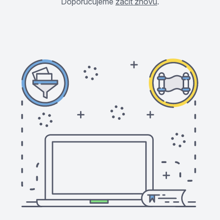
Doporučujeme
začít znovu
.