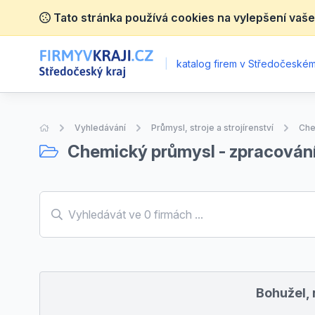
Tato stránka používá cookies na vylepšení vaše
|
katalog firem v Středočeském 
Úvodní stránka
Vyhledávání
Průmysl, stroje a strojírenství
Che
Chemický průmysl - zpracování
Bohužel, 