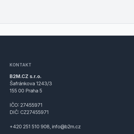
KONTAKT
B2M.CZ s.r.o.
Šafránkova 1243/3
155 00 Praha 5
IČO: 27455971
DIČ: CZ27455971
+420 251 510 908, info@b2m.cz