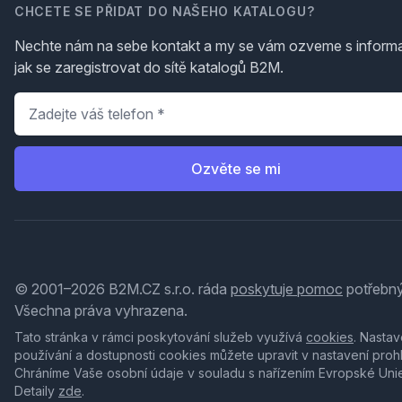
CHCETE SE PŘIDAT DO NAŠEHO KATALOGU?
Nechte nám na sebe kontakt a my se vám ozveme s inform
jak se zaregistrovat do sítě katalogů B2M.
Telefon
*
Ozvěte se mi
© 2001–2026 B2M.CZ s.r.o. ráda
poskytuje pomoc
potřebný
Všechna práva vyhrazena.
Tato stránka v rámci poskytování služeb využívá
cookies
. Nastav
používání a dostupnosti cookies můžete upravit v nastavení proh
Chráníme Vaše osobní údaje v souladu s nařízením Evropské Uni
Detaily
zde
.