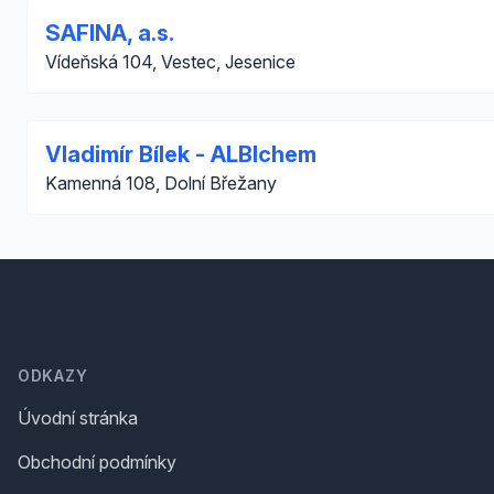
SAFINA, a.s.
Vídeňská 104, Vestec, Jesenice
Vladimír Bílek - ALBIchem
Kamenná 108, Dolní Břežany
Footer
ODKAZY
Úvodní stránka
Obchodní podmínky