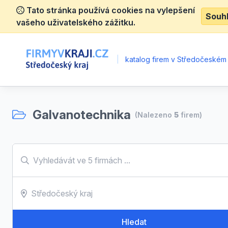
Tato stránka používá cookies na vylepšení
Souh
vašeho uživatelského zážitku.
|
katalog firem v Středočeském 
Galvanotechnika
(Nalezeno
5
firem)
Hledat