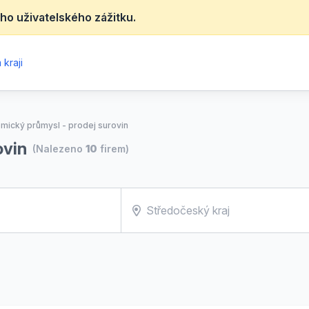
ho uživatelského zážitku.
kraji
mický průmysl - prodej surovin
ovin
(Nalezeno
10
firem)