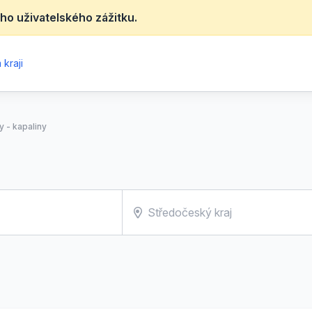
ho uživatelského zážitku.
kraji
ry - kapaliny