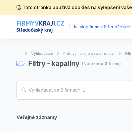
Tato stránka používá cookies na vylepšení vaše
|
katalog firem v Středočeském 
Úvodní stránka
Vyhledávání
Průmysl, stroje a strojírenství
Filt
Filtry - kapaliny
(Nalezeno
3
firem)
Veřejné záznamy