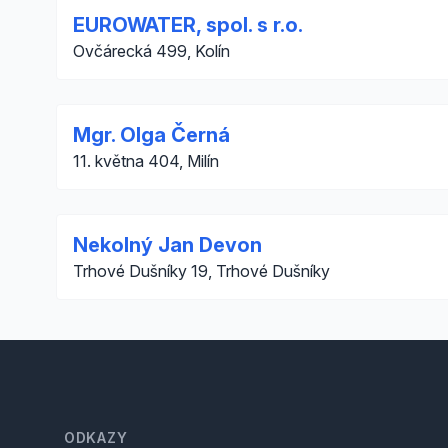
EUROWATER, spol. s r.o.
Ovčárecká 499, Kolín
Mgr. Olga Černá
11. května 404, Milín
Nekolný Jan Devon
Trhové Dušníky 19, Trhové Dušníky
Footer
ODKAZY