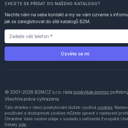
CHCETE SE PŘIDAT DO NAŠEHO KATALOGU?
Nechte nám na sebe kontakt a my se vám ozveme s inform
jak se zaregistrovat do sítě katalogů B2M.
Telefon
*
Ozvěte se mi
© 2001–2026 B2M.CZ s.r.o. ráda
poskytuje pomoc
potřebný
Všechna práva vyhrazena.
Tato stránka v rámci poskytování služeb využívá
cookies
. Nastav
používání a dostupnosti cookies můžete upravit v nastavení proh
Chráníme Vaše osobní údaje v souladu s nařízením Evropské Uni
Detaily
zde
.