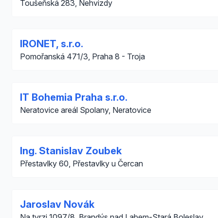
Toušeňská 283, Nehvizdy
IRONET, s.r.o.
Pomořanská 471/3, Praha 8 - Troja
IT Bohemia Praha s.r.o.
Neratovice areál Spolany, Neratovice
Ing. Stanislav Zoubek
Přestavlky 60, Přestavlky u Čercan
Jaroslav Novák
Na tvrzi 1097/8, Brandýs nad Labem-Stará Boleslav