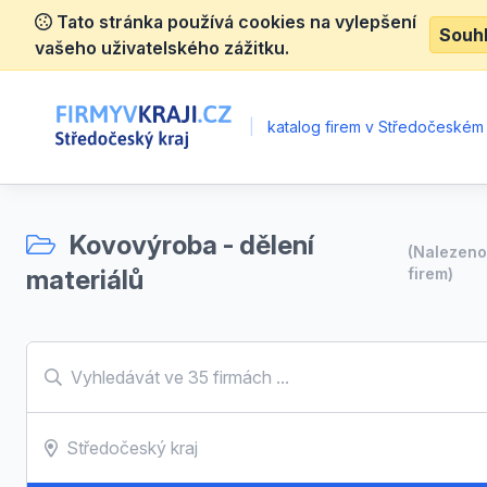
Tato stránka používá cookies na vylepšení
Souh
vašeho uživatelského zážitku.
|
katalog firem v Středočeském 
Kovovýroba - dělení
(Nalezen
materiálů
firem)