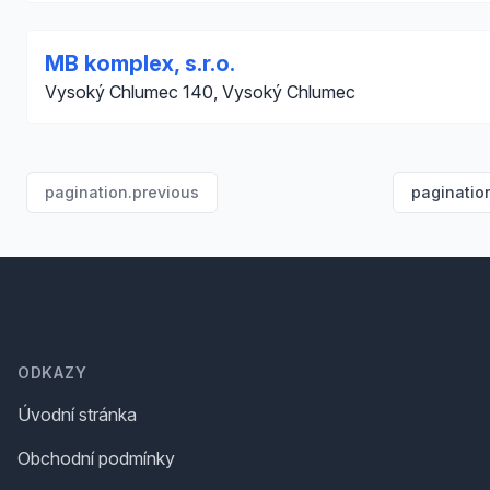
MB komplex, s.r.o.
Vysoký Chlumec 140, Vysoký Chlumec
pagination.previous
paginatio
Footer
ODKAZY
Úvodní stránka
Obchodní podmínky