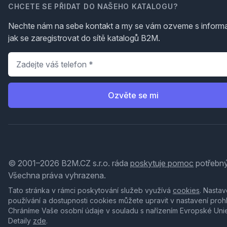
CHCETE SE PŘIDAT DO NAŠEHO KATALOGU?
Nechte nám na sebe kontakt a my se vám ozveme s inform
jak se zaregistrovat do sítě katalogů B2M.
Telefon
*
Ozvěte se mi
© 2001–2026 B2M.CZ s.r.o. ráda
poskytuje pomoc
potřebný
Všechna práva vyhrazena.
Tato stránka v rámci poskytování služeb využívá
cookies
. Nastav
používání a dostupnosti cookies můžete upravit v nastavení proh
Chráníme Vaše osobní údaje v souladu s nařízením Evropské Uni
Detaily
zde
.