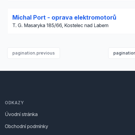
Michal Port - oprava elektromotorů
T. G. Masaryka 185/66, Kostelec nad Labem
pagination.previous
paginatio
Footer
ODKAZY
Úvodní stránka
Obchodní podmínky