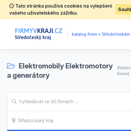
Tato stránka používá cookies na vylepšení
Souh
vašeho uživatelského zážitku.
|
katalog firem v Středočeském 
Elektromobily Elektromotory
(Nale
a generátory
firem)