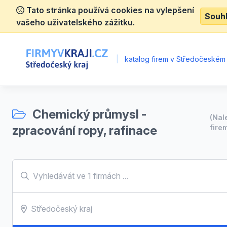
Tato stránka používá cookies na vylepšení
Souh
vašeho uživatelského zážitku.
|
katalog firem v Středočeském 
Chemický průmysl -
(Na
zpracování ropy, rafinace
fire