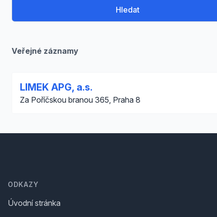
Hledat
Veřejné záznamy
LIMEK APG, a.s.
Za Poříčskou branou 365, Praha 8
Footer
ODKAZY
Úvodní stránka