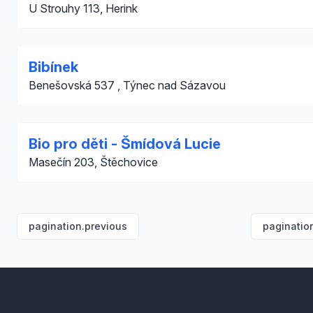
U Strouhy 113, Herink
Bibínek
Benešovská 537 , Týnec nad Sázavou
Bio pro děti - Šmídová Lucie
Masečín 203, Štěchovice
pagination.previous
paginatio
Footer