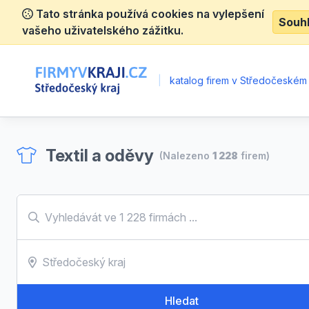
Tato stránka používá cookies na vylepšení
Souh
vašeho uživatelského zážitku.
|
katalog firem v Středočeském 
Textil a oděvy
(Nalezeno
1 228
firem)
Hledat