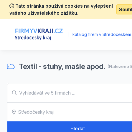
Tato stránka používá cookies na vylepšení
Souh
vašeho uživatelského zážitku.
|
katalog firem v Středočeském 
Textil - stuhy, mašle apod.
(Nalezeno
Hledat