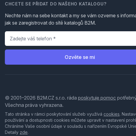
CHCETE SE PŘIDAT DO NAŠEHO KATALOGU?
Nechte nám na sebe kontakt a my se vám ozveme s inform
jak se zaregistrovat do sítě katalogů B2M.
Telefon
*
Ozvěte se mi
© 2001–2026 B2M.CZ s.r.o. ráda
poskytuje pomoc
potřebný
Všechna práva vyhrazena.
Tato stránka v rámci poskytování služeb využívá
cookies
. Nastav
používání a dostupnosti cookies můžete upravit v nastavení proh
Chráníme Vaše osobní údaje v souladu s nařízením Evropské Uni
Detaily
zde
.