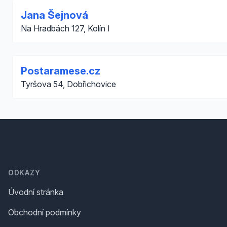
Jana Šejnová
Na Hradbách 127, Kolín I
Postaramese.cz
Tyršova 54, Dobřichovice
Footer
ODKAZY
Úvodní stránka
Obchodní podmínky