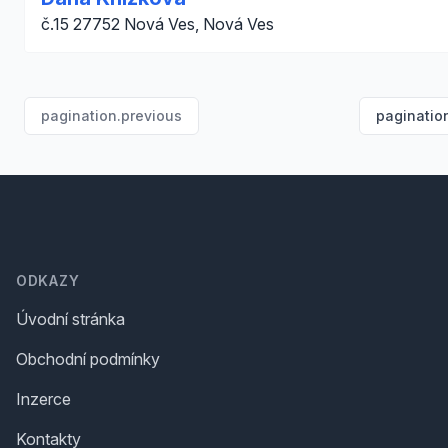
č.15 27752 Nová Ves, Nová Ves
pagination.previous
paginatio
Footer
ODKAZY
Úvodní stránka
Obchodní podmínky
Inzerce
Kontakty