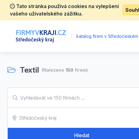
Tato stránka používá cookies na vylepšení
Souh
vašeho uživatelského zážitku.
|
katalog firem v Středočeském 
Textil
(Nalezeno
150
firem)
Hledat