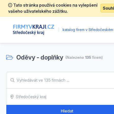
Tato stránka používá cookies na vylepšení
Souh
vašeho uživatelského zážitku.
|
katalog firem v Středočeském 
Oděvy - doplňky
(Nalezeno
135
firem)
Hledat