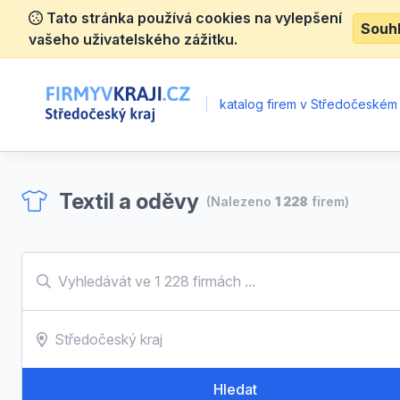
Tato stránka používá cookies na vylepšení
Souh
vašeho uživatelského zážitku.
|
katalog firem v Středočeském 
Textil a oděvy
(Nalezeno
1 228
firem)
Hledat