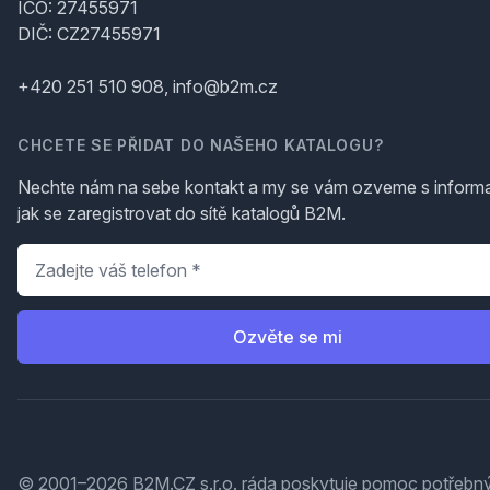
IČO: 27455971
DIČ: CZ27455971
+420 251 510 908, info@b2m.cz
CHCETE SE PŘIDAT DO NAŠEHO KATALOGU?
Nechte nám na sebe kontakt a my se vám ozveme s inform
jak se zaregistrovat do sítě katalogů B2M.
Telefon
*
Ozvěte se mi
© 2001–2026 B2M.CZ s.r.o. ráda
poskytuje pomoc
potřebný