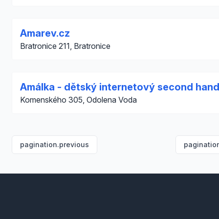
Amarev.cz
Bratronice 211, Bratronice
Amálka - dětský internetový second han
Komenského 305, Odolena Voda
pagination.previous
paginatio
Footer