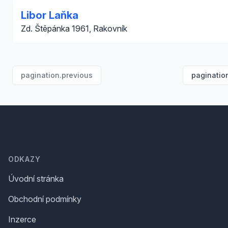
Libor Laňka
Zd. Štěpánka 1961, Rakovník
pagination.previous
paginatio
Footer
ODKAZY
Úvodní stránka
Obchodní podmínky
Inzerce