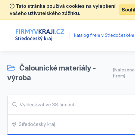
Tato stránka používá cookies na vylepšení
Souh
vašeho uživatelského zážitku.
|
katalog firem v Středočeském 
Čalounické materiály -
(Nalezen
výroba
firem)