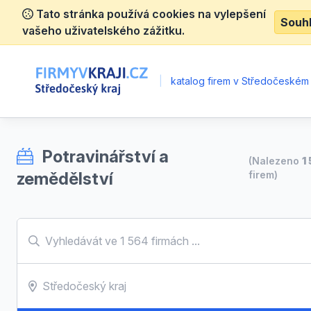
Tato stránka používá cookies na vylepšení
Souh
vašeho uživatelského zážitku.
|
katalog firem v Středočeském 
Potravinářství a
(Nalezeno
1
zemědělství
firem)