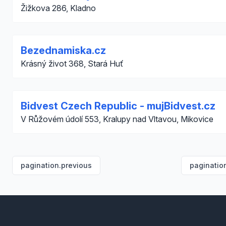
Žižkova 286, Kladno
Bezednamiska.cz
Krásný život 368, Stará Huť
Bidvest Czech Republic - mujBidvest.cz
V Růžovém údolí 553, Kralupy nad Vltavou, Mikovice
pagination.previous
paginatio
Footer