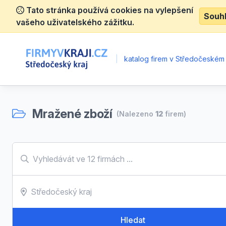
Tato stránka používá cookies na vylepšení
Souh
vašeho uživatelského zážitku.
|
katalog firem v Středočeském 
Mražené zboží
(Nalezeno
12
firem)
Hledat