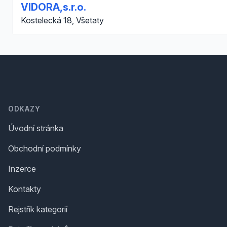
VIDORA,s.r.o.
Kostelecká 18, Všetaty
Footer
ODKAZY
Úvodní stránka
Obchodní podmínky
Inzerce
Kontakty
Rejstřík kategorií