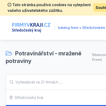
Tato stránka používá cookies na vylepšení
Souh
vašeho uživatelského zážitku.
|
katalog firem v Středočeském 
Potravinářství - mražené
(Nalez
potraviny
firem)