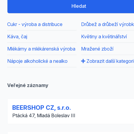
Hledat
Cukr - výroba a distribuce
Drůbež a drůbeží výrob
Káva, čaj
Květiny a květinářství
Mlékárny a mlékárenská výroba
Mražené zboží
Nápoje alkoholické a nealko
Zobrazit další kategor
Veřejné záznamy
BEERSHOP CZ, s.r.o.
Ptácká 47, Mladá Boleslav III