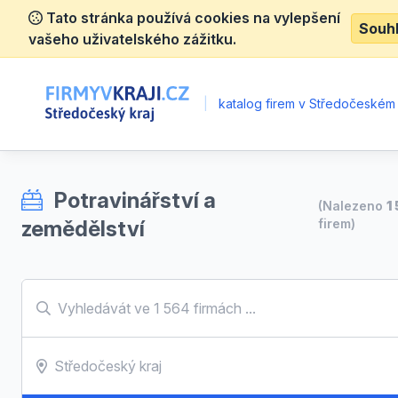
Tato stránka používá cookies na vylepšení
Souh
vašeho uživatelského zážitku.
|
katalog firem v Středočeském 
Potravinářství a
(Nalezeno
1
zemědělství
firem)