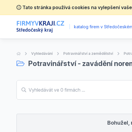
Tato stránka používá cookies na vylepšení vaše
|
katalog firem v Středočeském 
Úvodní stránka
Vyhledávání
Potravinářství a zemědělství
Potr
Potravinářství - zavádění nore
Bohužel, 