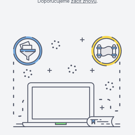
Doporučujeme
začít znovu
.