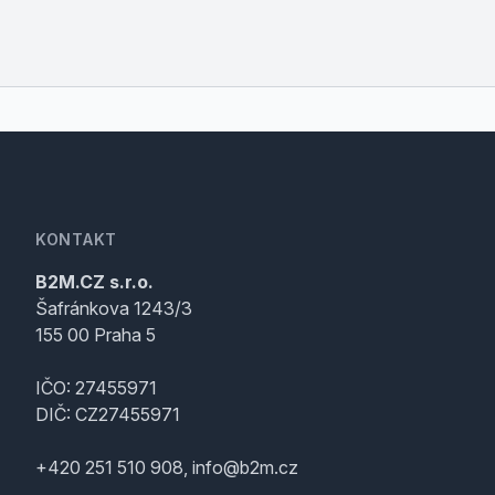
KONTAKT
B2M.CZ s.r.o.
Šafránkova 1243/3
155 00 Praha 5
IČO: 27455971
DIČ: CZ27455971
+420 251 510 908, info@b2m.cz