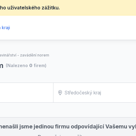
ho uživatelského zážitku.
kraji
avinářství - zavádění norem
m
(Nalezeno
0
firem)
nenašli jsme jedinou firmu odpovídající Vašemu v