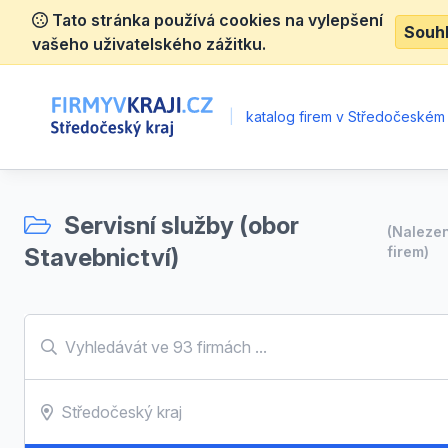
Tato stránka používá cookies na vylepšení
Souh
vašeho uživatelského zážitku.
|
katalog firem v Středočeském 
Servisní služby (obor
(Naleze
Stavebnictví)
firem)