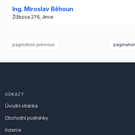
Ing. Miroslav Běhoun
Žižkova 276, Jince
pagination.previous
paginatio
Footer
ODKAZY
Úvodní stránka
Obchodní podmínky
Inzerce