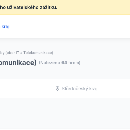
ho uživatelského zážitku.
kraji
žby (obor IT a Telekomunikace)
komunikace)
(Nalezeno
64
firem)