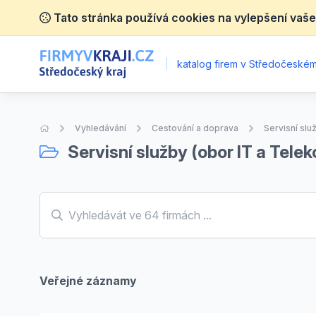
Tato stránka používá cookies na vylepšení vaše
|
katalog firem v Středočeském 
Úvodní stránka
Vyhledávání
Cestování a doprava
Servisní slu
Servisní služby (obor IT a Tele
Veřejné záznamy