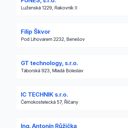
FUNES, s.r.o.
Luženská 1229, Rakovník II
Filip Škvor
Pod Lihovarem 2232, Benešov
GT technology, s.r.o.
Táborská 923, Mladá Boleslav
IC TECHNIK s.r.o.
Černokostelecká 57, Říčany
Ing. Antonín Růžička