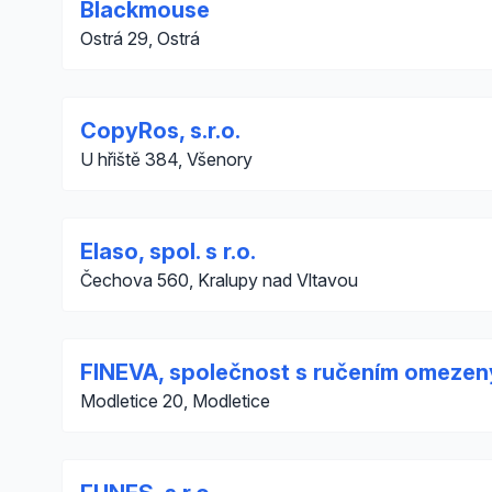
Blackmouse
Ostrá 29, Ostrá
CopyRos, s.r.o.
U hřiště 384, Všenory
Elaso, spol. s r.o.
Čechova 560, Kralupy nad Vltavou
FINEVA, společnost s ručením omeze
Modletice 20, Modletice