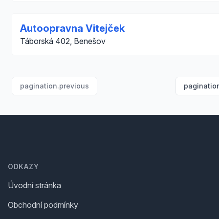
Autoopravna Vitejček
Táborská 402, Benešov
pagination.previous
paginatio
Footer
ODKAZY
Úvodní stránka
Obchodní podmínky