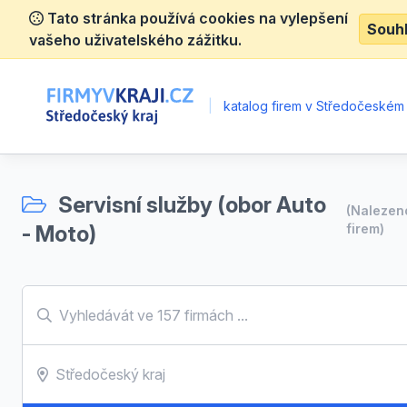
Tato stránka používá cookies na vylepšení
Souh
vašeho uživatelského zážitku.
|
katalog firem v Středočeském 
Servisní služby (obor Auto
(Naleze
- Moto)
firem)