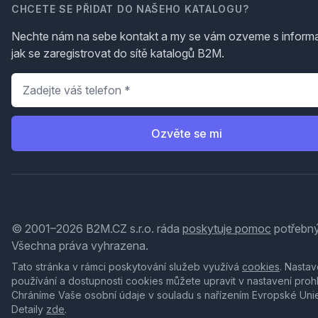
CHCETE SE PŘIDAT DO NAŠEHO KATALOGU?
Nechte nám na sebe kontakt a my se vám ozveme s inform
jak se zaregistrovat do sítě katalogů B2M.
Telefon
*
Ozvěte se mi
© 2001–2026 B2M.CZ s.r.o. ráda
poskytuje pomoc
potřebný
Všechna práva vyhrazena.
Tato stránka v rámci poskytování služeb využívá
cookies
. Nastav
používání a dostupnosti cookies můžete upravit v nastavení proh
Chráníme Vaše osobní údaje v souladu s nařízením Evropské Uni
Detaily
zde
.