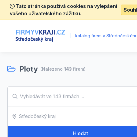
Tato stránka používá cookies na vylepšení
Souh
vašeho uživatelského zážitku.
|
katalog firem v Středočeském 
Ploty
(Nalezeno
143
firem)
Hledat