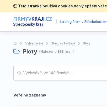
Tato stránka používá cookies na vylepšení vaše
|
katalog firem v Středočeském 
Úvodní stránka
Vyhledávání
Stavba a bydlení
Ploty
Ploty
(Nalezeno
143
firem)
Veřejné záznamy