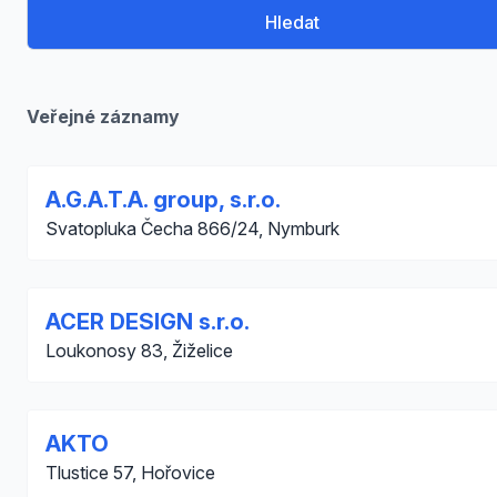
Hledat
Veřejné záznamy
A.G.A.T.A. group, s.r.o.
Svatopluka Čecha 866/24, Nymburk
ACER DESIGN s.r.o.
Loukonosy 83, Žiželice
AKTO
Tlustice 57, Hořovice