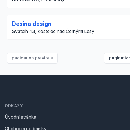
Desina design
Svatbín 43, Kostelec nad Černými Lesy
pagination.previous
paginatio
Footer
ODKAZY
Úvodní stránka
Obchodní podmínky