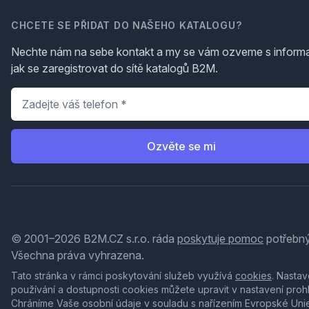
CHCETE SE PŘIDAT DO NAŠEHO KATALOGU?
Nechte nám na sebe kontakt a my se vám ozveme s inform
jak se zaregistrovat do sítě katalogů B2M.
Telefon
*
Ozvěte se mi
© 2001–2026 B2M.CZ s.r.o. ráda
poskytuje pomoc
potřebný
Všechna práva vyhrazena.
Tato stránka v rámci poskytování služeb využívá
cookies
. Nastav
používání a dostupnosti cookies můžete upravit v nastavení proh
Chráníme Vaše osobní údaje v souladu s nařízením Evropské Uni