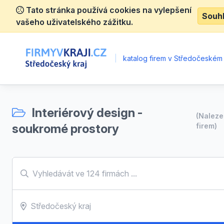
Tato stránka používá cookies na vylepšení
Souh
vašeho uživatelského zážitku.
|
katalog firem v Středočeském 
Interiérový design -
(Nalez
soukromé prostory
firem)