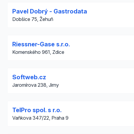
Pavel Dobrý - Gastrodata
Dobšice 75, Žehuň
Riessner-Gase s.r.o.
Komenského 961, Zdice
Softweb.cz
Jaromírova 238, Jirny
TelPro spol. s r.o.
Vaňkova 347/22, Praha 9