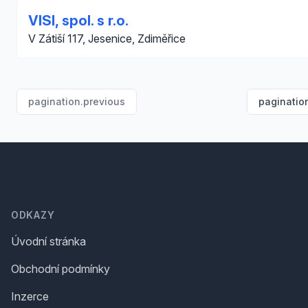
VISI, spol. s r.o.
V Zátiší 117, Jesenice, Zdiměřice
pagination.previous
paginatio
Footer
ODKAZY
Úvodní stránka
Obchodní podmínky
Inzerce