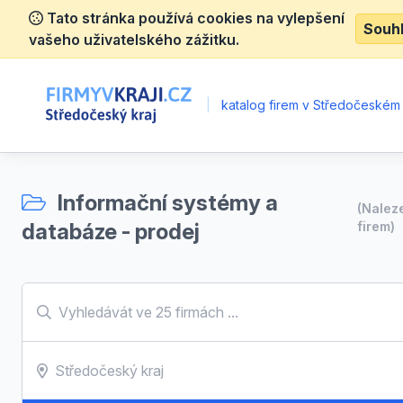
Tato stránka používá cookies na vylepšení
Souh
vašeho uživatelského zážitku.
|
katalog firem v Středočeském 
Informační systémy a
(Nale
databáze - prodej
firem)