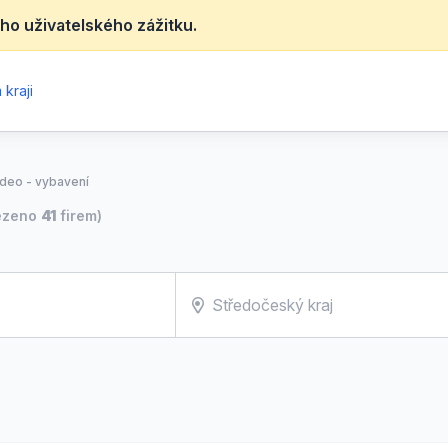
ho uživatelského zážitku.
kraji
video - vybavení
ezeno
41
firem)