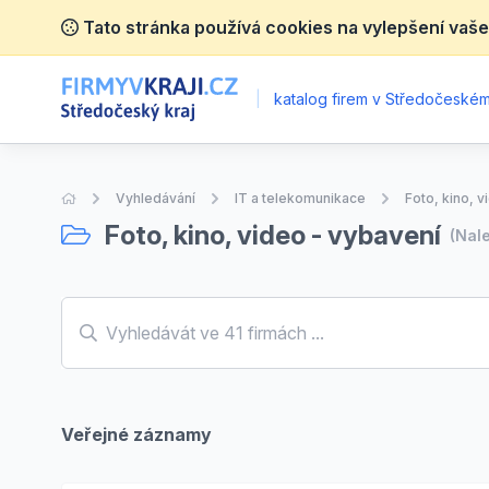
Tato stránka používá cookies na vylepšení vaše
|
katalog firem v Středočeském 
Úvodní stránka
Vyhledávání
IT a telekomunikace
Foto, kino, 
Foto, kino, video - vybavení
(Nal
Veřejné záznamy