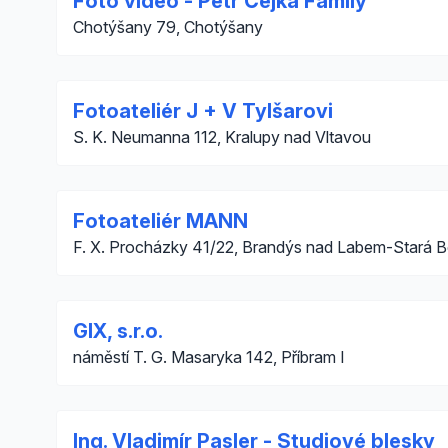
Foto video - Petr Čejka Family
Chotýšany 79, Chotýšany
Fotoateliér J + V Tylšarovi
S. K. Neumanna 112, Kralupy nad Vltavou
Fotoateliér MANN
F. X. Procházky 41/22, Brandýs nad Labem-Stará B
GIX, s.r.o.
náměstí T. G. Masaryka 142, Příbram I
Ing. Vladimír Pasler - Studiové blesky