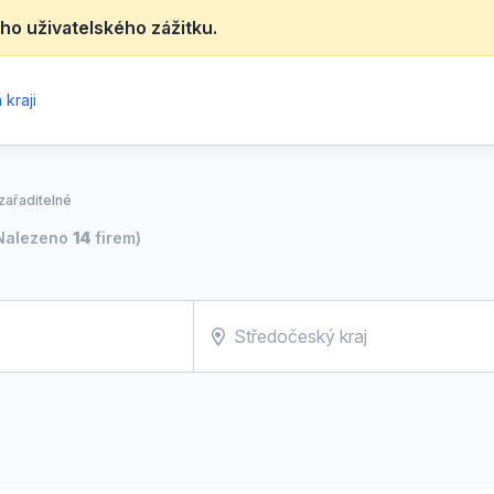
ho uživatelského zážitku.
kraji
zařaditelné
Nalezeno
14
firem)