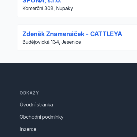
SPONA, s.r.o.
Komerční 308, Nupaky
Zdeněk Znamenáček - CATTLEYA
Budějovická 134, Jesenice
Footer
ODKAZY
Úvodní stránka
Obchodní podmínky
Inzerce