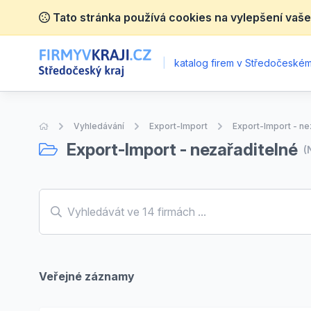
Tato stránka používá cookies na vylepšení vaše
|
katalog firem v Středočeském 
Úvodní stránka
Vyhledávání
Export-Import
Export-Import - ne
Export-Import - nezařaditelné
(
Veřejné záznamy