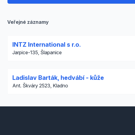
Veřejné záznamy
INTZ International s r.o.
Jarpice-135, Šlapanice
Ladislav Barták, hedvábí - kůže
Ant. Škváry 2523, Kladno
Footer