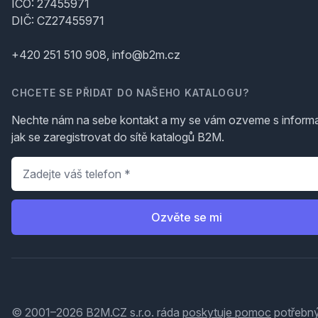
IČO: 27455971
DIČ: CZ27455971
+420 251 510 908, info@b2m.cz
CHCETE SE PŘIDAT DO NAŠEHO KATALOGU?
Nechte nám na sebe kontakt a my se vám ozveme s inform
jak se zaregistrovat do sítě katalogů B2M.
Telefon
*
Ozvěte se mi
© 2001–2026 B2M.CZ s.r.o. ráda
poskytuje pomoc
potřebný