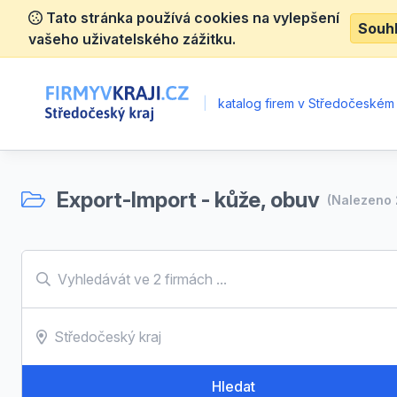
Tato stránka používá cookies na vylepšení
Souh
vašeho uživatelského zážitku.
|
katalog firem v Středočeském 
Export-Import - kůže, obuv
(Nalezeno
Hledat