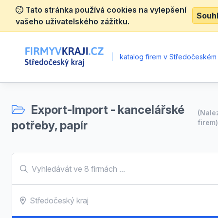
Tato stránka používá cookies na vylepšení
Souh
vašeho uživatelského zážitku.
|
katalog firem v Středočeském 
Export-Import - kancelářské
(Nal
potřeby, papír
firem