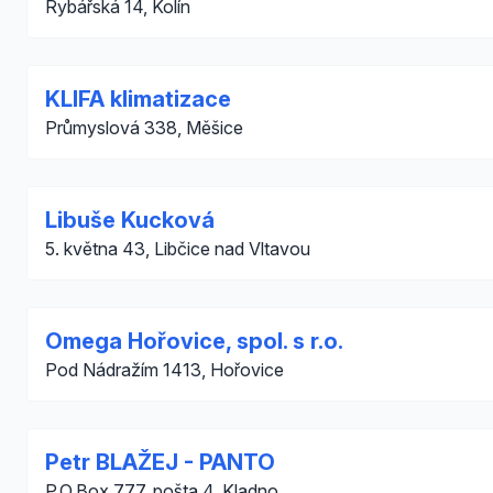
Rybářská 14, Kolín
KLIFA klimatizace
Průmyslová 338, Měšice
Libuše Kucková
5. května 43, Libčice nad Vltavou
Omega Hořovice, spol. s r.o.
Pod Nádražím 1413, Hořovice
Petr BLAŽEJ - PANTO
P.O.Box 777, pošta 4, Kladno