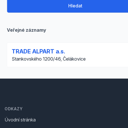
Hledat
Veřejné záznamy
TRADE ALPART a.s.
Stankovského 1200/46, Čelákovice
Footer
ODKAZY
Úvodní stránka