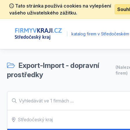
Tato stránka používá cookies na vylepšení
Souh
vašeho uživatelského zážitku.
|
katalog firem v Středočeském 
Export-Import - dopravní
(Nale
prostředky
firem)