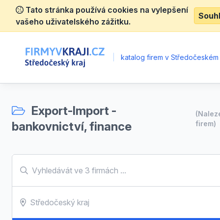
Tato stránka používá cookies na vylepšení
Souh
vašeho uživatelského zážitku.
|
katalog firem v Středočeském 
Export-Import -
(Nale
bankovnictví, finance
firem)