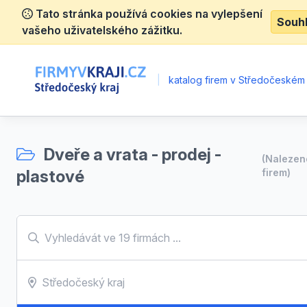
Tato stránka používá cookies na vylepšení
Souh
vašeho uživatelského zážitku.
|
katalog firem v Středočeském 
Dveře a vrata - prodej -
(Naleze
plastové
firem)