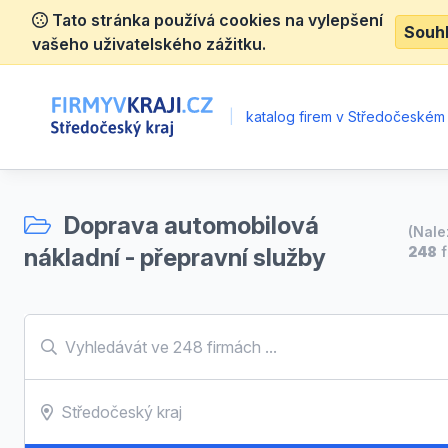
Tato stránka používá cookies na vylepšení
Souh
vašeho uživatelského zážitku.
|
katalog firem v Středočeském 
Doprava automobilová
(Nal
nákladní - přepravní služby
248
f