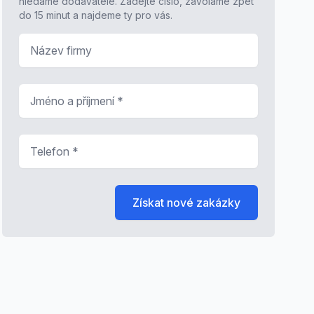
hledáme dodavatele. Zadejte číslo, zavoláme zpět
do 15 minut a najdeme ty pro vás.
Název firmy
Jméno a příjmení
*
Telefon
*
Získat nové zakázky