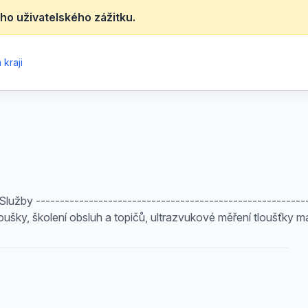
ho uživatelského zážitku.
kraji
užby ----------------------------------------------------------
oušky, školení obsluh a topičů, ultrazvukové měření tloušťky m