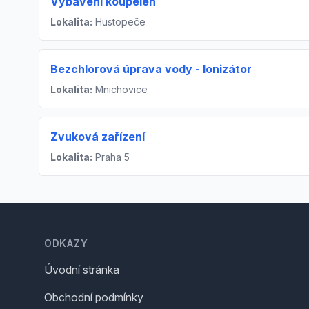
Vybavení koupelen
Lokalita:
Hustopeče
Bezchlorová úprava vody - Ionizátor
Lokalita:
Mnichovice
Zvuková zařízení
Lokalita:
Praha 5
Footer
ODKAZY
Úvodní stránka
Obchodní podmínky