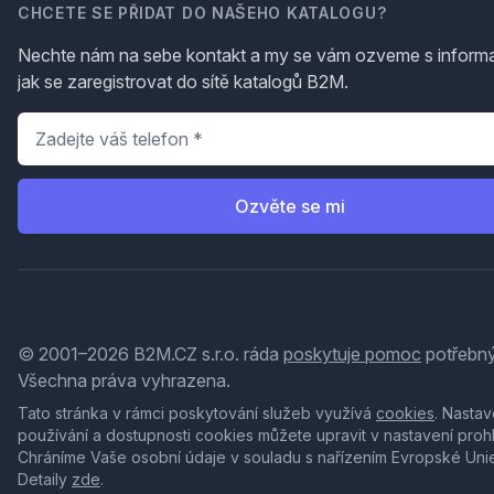
CHCETE SE PŘIDAT DO NAŠEHO KATALOGU?
Nechte nám na sebe kontakt a my se vám ozveme s inform
jak se zaregistrovat do sítě katalogů B2M.
Telefon
*
Ozvěte se mi
© 2001–2026 B2M.CZ s.r.o. ráda
poskytuje pomoc
potřebný
Všechna práva vyhrazena.
Tato stránka v rámci poskytování služeb využívá
cookies
. Nastav
používání a dostupnosti cookies můžete upravit v nastavení proh
Chráníme Vaše osobní údaje v souladu s nařízením Evropské Uni
Detaily
zde
.