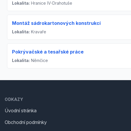
Lokalita:
Hranice IV-Drahotuše
Montáž sádrokartonových konstrukcí
Lokalita:
Kravaře
Pokrývačské a tesařské práce
Lokalita:
Němčice
Footer
ODKAZY
Úvodní stránka
Obchodní podmínky