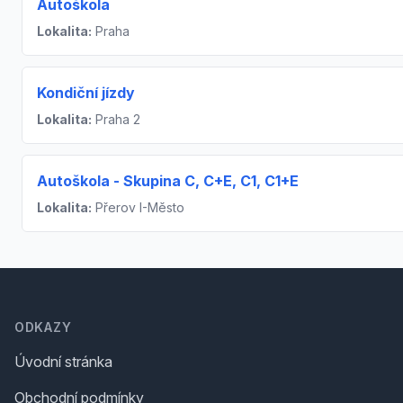
Autoškola
Lokalita:
Praha
Kondiční jízdy
Lokalita:
Praha 2
Autoškola - Skupina C, C+E, C1, C1+E
Lokalita:
Přerov I-Město
Footer
ODKAZY
Úvodní stránka
Obchodní podmínky