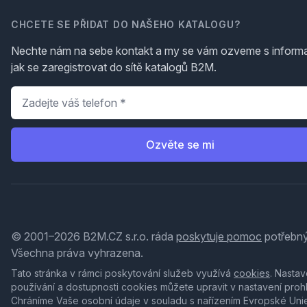
CHCETE SE PŘIDAT DO NAŠEHO KATALOGU?
Nechte nám na sebe kontakt a my se vám ozveme s inform
jak se zaregistrovat do sítě katalogů B2M.
Telefon
*
Ozvěte se mi
© 2001–2026 B2M.CZ s.r.o. ráda
poskytuje pomoc
potřebný
Všechna práva vyhrazena.
Tato stránka v rámci poskytování služeb využívá
cookies
. Nastav
používání a dostupnosti cookies můžete upravit v nastavení proh
Chráníme Vaše osobní údaje v souladu s nařízením Evropské Uni